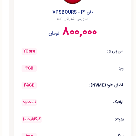
پلن VPSBOURS - P1
سرویس اشتراکی 10G
800,000
تومان
2Core
سی پی یو:
س
4GB
رم:
ر
25GB
فضای هارد (NVME):
فض
نامحدود
ترافیک:
ت
10 گیگابایت
پورت:
پ