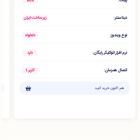
1ms
پینگ:
پ
زیرساخت ایران
دیتاسنتر:
د
دلخواه
نوع ویندوز:
ن
دارد
نرم افزار اتوکلیکر رایگان:
نر
کاربر 1
اتصال همزمان:
ا
هم اکنون خرید کنید