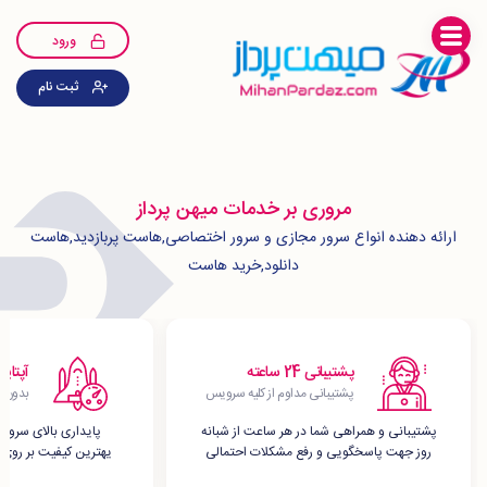
ورود
ثبت نام
مروری بر خدمات میهن پرداز
ارائه دهنده انواع سرور مجازی و سرور اختصاصی,هاست پربازدید,هاست
دانلود,خرید هاست
پشتیبانی 24 ساعته
آپتایم 99 در
پشتیبانی مداوم از کلیه سرویس
بدون 
پشتیبانی و همراهی شما در هر ساعت از شبانه
پایداری بالای سروره
روز جهت پاسخگویی و رفع مشکلات احتمالی
یهترین کیفیت بر روی 